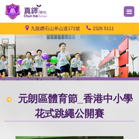
九龍鑽石山斧山道171號
2326 5111
元朗區體育節_香港中小學
花式跳繩公開賽