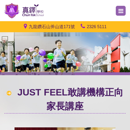
九龍鑽石山斧山道171號
2326 5111
JUST FEEL敢講機構正向
家長講座