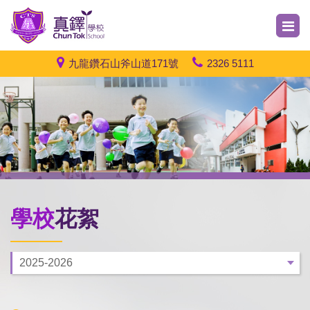
九龍鑽石山斧山道171號
2326 5111
學校
花絮