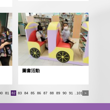
圖書活動
80
81
82
83
84
85
86
87
88
89
90
91
..101
>