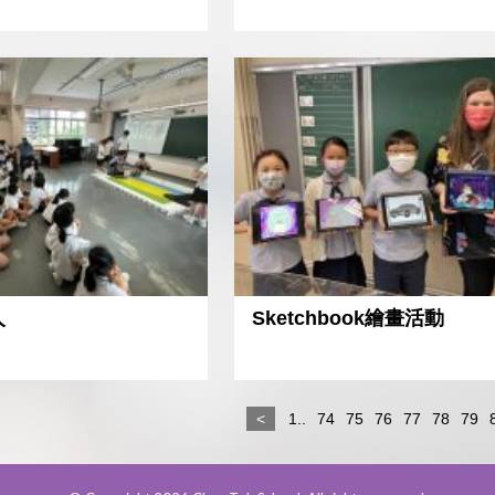
人
Sketchbook繪畫活動
<
1..
74
75
76
77
78
79