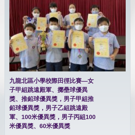
九龍北區小學校際田徑比賽—女
子甲組跳遠殿軍、擲壘球優異
獎、推鉛球優異獎，男子甲組推
鉛球優異獎，男子乙組跳遠殿
軍、100米優異獎，男子丙組100
米優異獎、60米優異獎