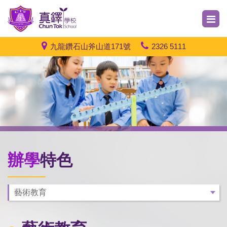
九龍鑽石山斧山道171號
2326 5111
辦學
特色