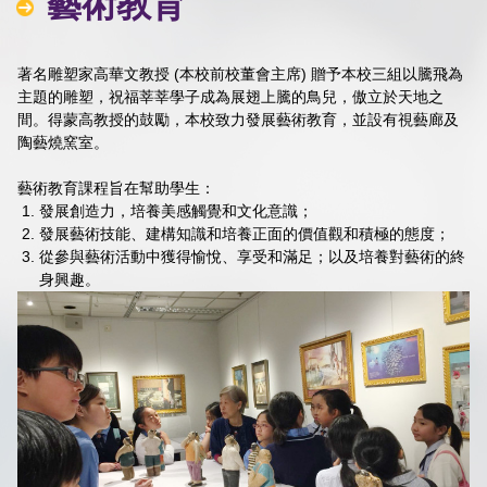
藝術教育
著名雕塑家高華文教授 (本校前校董會主席) 贈予本校三組以騰飛為
主題的雕塑，祝福莘莘學子成為展翅上騰的鳥兒，傲立於天地之
間。得蒙高教授的鼓勵，本校致力發展藝術教育，並設有視藝廊及
陶藝燒窯室。
藝術教育課程旨在幫助學生：
發展創造力，培養美感觸覺和文化意識；
發展藝術技能、建構知識和培養正面的價值觀和積極的態度；
從參與藝術活動中獲得愉悅、享受和滿足；以及培養對藝術的終
身興趣。