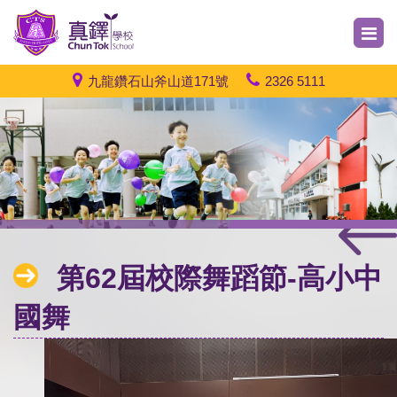
九龍鑽石山斧山道171號
2326 5111
第62屆校際舞蹈節-高小中
國舞