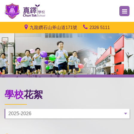
九龍鑽石山斧山道171號
2326 5111
學校
花絮