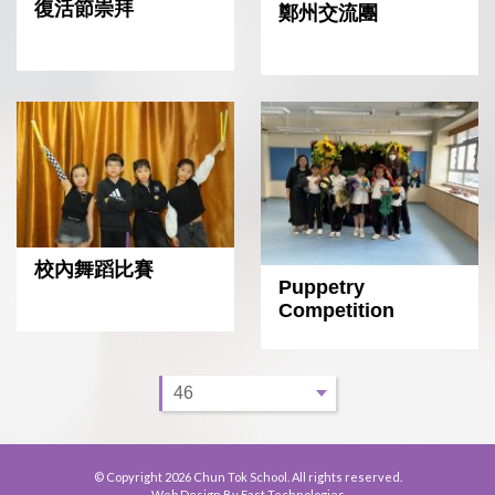
復活節崇拜
鄭州交流團
校內舞蹈比賽
Puppetry
Competition
© Copyright 2026 Chun Tok School. All rights reserved.
Web Design By East Technologies